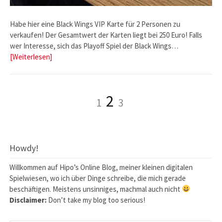
Habe hier eine Black Wings VIP Karte für 2 Personen zu
verkaufen! Der Gesamtwert der Karten liegt bei 250 Euro! Falls
wer Interesse, sich das Playoff Spiel der Black Wings…
[Weiterlesen]
Seitennummerierung
Seite
Seite
Seite
2
1
3
der
Beiträge
Howdy!
Willkommen auf Hipo’s Online Blog, meiner kleinen digitalen
Spielwiesen, wo ich über Dinge schreibe, die mich gerade
beschäftigen. Meistens unsinniges, machmal auch nicht
Disclaimer:
Don’t take my blog too serious!