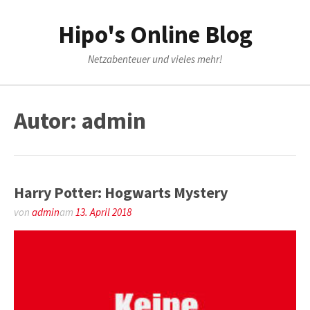
Weiter
zum
Hipo's Online Blog
Inhalt
Netzabenteuer und vieles mehr!
Autor:
admin
Harry Potter: Hogwarts Mystery
von
admin
am
13. April 2018