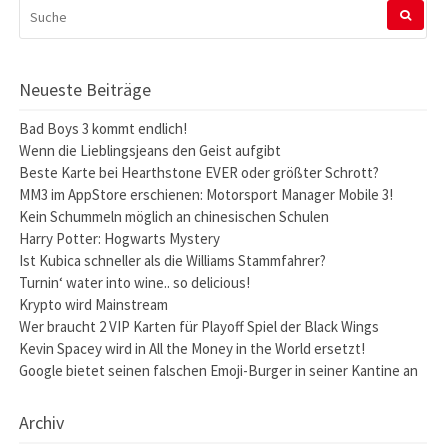
SUCHEN
NACH:
Neueste Beiträge
Bad Boys 3 kommt endlich!
Wenn die Lieblingsjeans den Geist aufgibt
Beste Karte bei Hearthstone EVER oder größter Schrott?
MM3 im AppStore erschienen: Motorsport Manager Mobile 3!
Kein Schummeln möglich an chinesischen Schulen
Harry Potter: Hogwarts Mystery
Ist Kubica schneller als die Williams Stammfahrer?
Turnin‘ water into wine.. so delicious!
Krypto wird Mainstream
Wer braucht 2 VIP Karten für Playoff Spiel der Black Wings
Kevin Spacey wird in All the Money in the World ersetzt!
Google bietet seinen falschen Emoji-Burger in seiner Kantine an
Archiv