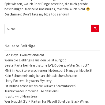
Spielwiesen, wo ich über Dinge schreibe, die mich gerade
beschäftigen. Meistens unsinniges, machmal auch nicht
Disclaimer:
Don’t take my blog too serious!
SUCHEN
NACH:
Neueste Beiträge
Bad Boys 3 kommt endlich!
Wenn die Lieblingsjeans den Geist aufgibt
Beste Karte bei Hearthstone EVER oder größter Schrott?
MM3 im AppStore erschienen: Motorsport Manager Mobile 3!
Kein Schummeln möglich an chinesischen Schulen
Harry Potter: Hogwarts Mystery
Ist Kubica schneller als die Williams Stammfahrer?
Turnin‘ water into wine.. so delicious!
Krypto wird Mainstream
Wer braucht 2 VIP Karten für Playoff Spiel der Black Wings