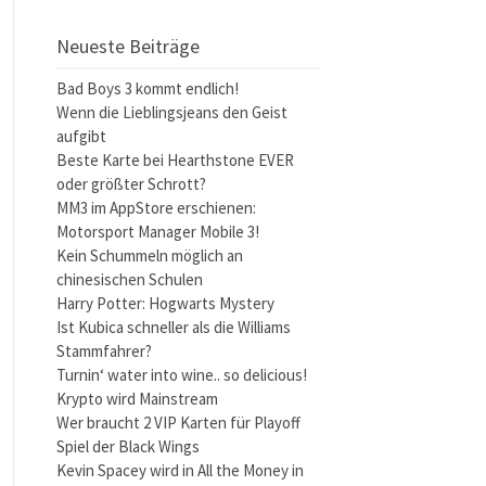
Neueste Beiträge
Bad Boys 3 kommt endlich!
Wenn die Lieblingsjeans den Geist
aufgibt
Beste Karte bei Hearthstone EVER
oder größter Schrott?
MM3 im AppStore erschienen:
Motorsport Manager Mobile 3!
Kein Schummeln möglich an
chinesischen Schulen
Harry Potter: Hogwarts Mystery
Ist Kubica schneller als die Williams
Stammfahrer?
Turnin‘ water into wine.. so delicious!
Krypto wird Mainstream
Wer braucht 2 VIP Karten für Playoff
Spiel der Black Wings
Kevin Spacey wird in All the Money in