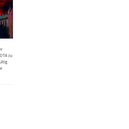
er
IOTA zu
ltig
pe